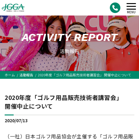
メ
MENU
ニ
ュ
ACTIVITY REPORT
ー
活動報告
ホーム
活動報告
2020年度「ゴルフ用品販売技術者講習会」 開催中止について
2020年度「ゴルフ用品販売技術者講習会」
開催中止について
2020/07/13
（一社）日本ゴルフ用品協会が主催する「ゴルフ用品販