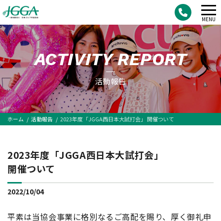
メ
MENU
ニ
ュ
ACTIVITY REPORT
ー
活動報告
ホーム
活動報告
2023年度「JGGA西日本大試打会」 開催ついて
2023年度「JGGA西日本大試打会」
開催ついて
2022/10/04
平素は当協会事業に格別なるご高配を賜り、厚く御礼申