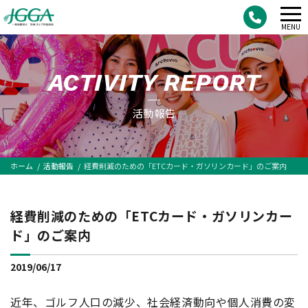
メ
MENU
ニ
ュ
ACTIVITY REPORT
ー
活動報告
ホーム
活動報告
経費削減のための「ETCカード・ガソリンカード」のご案内
経費削減のための「ETCカード・ガソリンカー
ド」のご案内
2019/06/17
近年、ゴルフ人口の減少、社会経済動向や個人消費の変