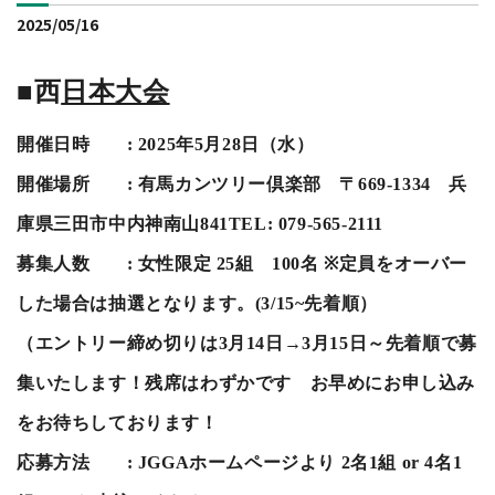
2025/05/16
■西
日本大会
開催日時
: 2025
年
5
月
28
日（水）
開催場所
:
有馬カンツリー倶楽部 〒
669-1334
兵
庫県三田市中内神南山
841TEL: 079-565-2111
募集人数
:
女性限定
25
組
100
名
※
定員をオーバー
した場合は抽選となります。(3/15~先着順）
（エントリー締め切りは3月14日→3月15日～先着順で募
集いたします！残席はわずかです お早めにお申し込み
をお待ちしております！
応募方法
: JGGA
ホームページより
2
名
1
組
or 4
名
1