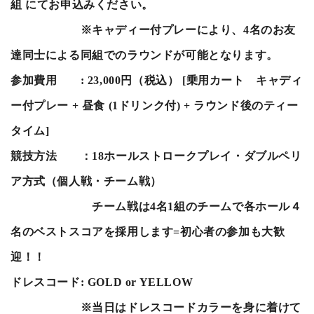
組 にてお申込みください。
※キャディー付プレーにより、
4
名のお友
達同士による同組でのラウンドが可能となります。
参加費用
: 23,000
円（税込）
[
乗用カート キャディ
ー付プレー
+
昼食
(1
ドリンク付
) +
ラウンド後のティー
タイム
]
競技方法 ：
18
ホールストロークプレイ・ダブルペリ
ア方式（個人戦・チーム戦）
チーム戦は
4
名
1
組のチームで各ホール４
名のベストスコアを採用します
=
初心者の参加も大歓
迎！！
ドレスコード
: GOLD or YELLOW
※当日はドレスコードカラーを身に着けて