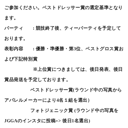
ご参加ください。ベストドレッサー賞の選定基準となり
ます。
パーティ
:
競技終了後、ティーパーティを予定して
おります。
表彰内容
:
優勝・準優勝・第
3
位、ベストグロス賞お
よび下記特別賞
※上位賞につきましては、後日発表、後日
賞品発送を予定しております。
ベストドレッサー賞
(
ラウンド中の写真から
アパレルメーカーにより
4
名１組を選出）
フォトジェニック賞
(
ラウンド中の写真を
JGGA
のインスタに投稿
=>
後日
1
名選出
)