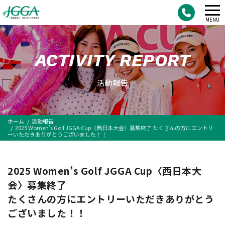
メ
MENU
ニ
ュ
ACTIVITY REPORT
ー
活動報告
ホーム
活動報告
2025 Women’s Golf JGGA Cup〈西日本大会〉募集終了 たくさんの方にエントリ
ーいただきありがとうございました！！
2025 Women’s Golf JGGA Cup〈西日本大
会〉募集終了
たくさんの方にエントリーいただきありがとう
ございました！！