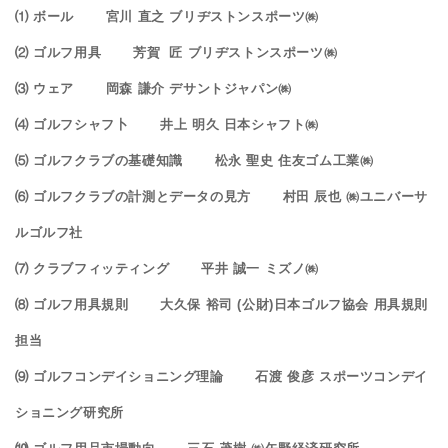
⑴ ボール 宮川 直之 ブリヂストンスポーツ㈱
⑵ ゴルフ用具 芳賀 匠 ブリヂストンスポーツ㈱
⑶ ウェア 岡森 謙介 デサントジャパン㈱
⑷ ゴルフシャフ卜 井上 明久 日本シャフト㈱
⑸ ゴルフクラブの基礎知識 松永 聖史 住友ゴム工業㈱
⑹ ゴルフクラブの計測とデータの見方 村田 辰也 ㈱ユニバーサ
ルゴルフ社
⑺ クラブフィッティング 平井 誠一 ミズノ㈱
⑻ ゴルフ用具規則 大久保 裕司 (公財)日本ゴルフ協会 用具規則
担当
⑼ ゴルフコンデイショニング理論 石渡 俊彦 スポーツコンデイ
ショニング研究所