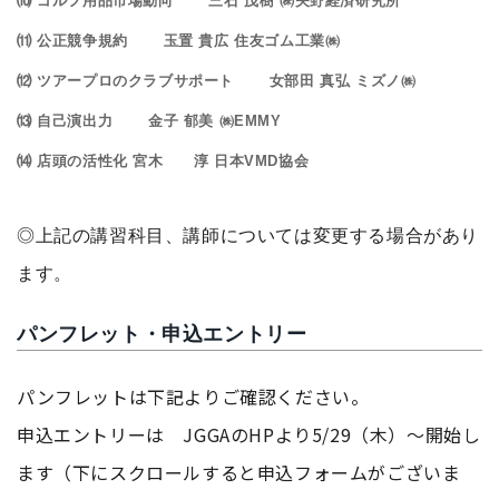
⑽ ゴルフ用品市場動向 三石 茂樹 ㈱矢野経済研究所
⑾ 公正競争規約 玉置 貴広 住友ゴム工業㈱
⑿ ツアープロのクラブサポート 女部田 真弘 ミズノ㈱
⒀ 自己演出力 金子 郁美 ㈱EMMY
⒁ 店頭の活性化 宮木 淳 日本VMD協会
◎上記の講習科目、講師については変更する場合があり
ます。
パンフレット・申込エントリー
パンフレットは下記よりご確認ください。
申込エントリーは JGGAのHPより5/29（木）～開始し
ます（下にスクロールすると申込フォームがございま