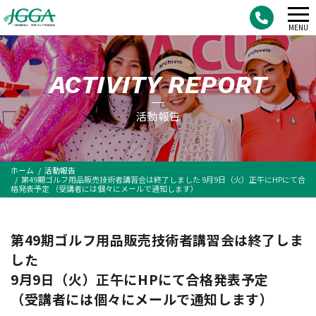
メ
MENU
ニ
ュ
ACTIVITY REPORT
ー
活動報告
ホーム
活動報告
第49期ゴルフ用品販売技術者講習会は終了しました 9月9日（火）正午にHPにて合
格発表予定 （受講者には個々にメールで通知します）
第49期ゴルフ用品販売技術者講習会は終了しま
した
9月9日（火）正午にHPにて合格発表予定
（受講者には個々にメールで通知します）