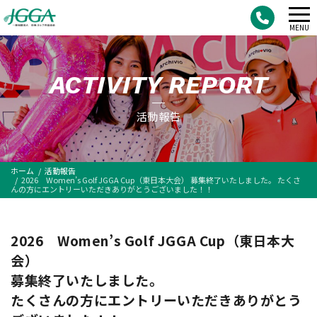
メ
MENU
ニ
ュ
ACTIVITY REPORT
ー
活動報告
ホーム
活動報告
2026 Women’s Golf JGGA Cup（東日本大会） 募集終了いたしました。 たくさ
んの方にエントリーいただきありがとうございました！！
2026 Women’s Golf JGGA Cup（東日本大
会）
募集終了いたしました。
たくさんの方にエントリーいただきありがとう