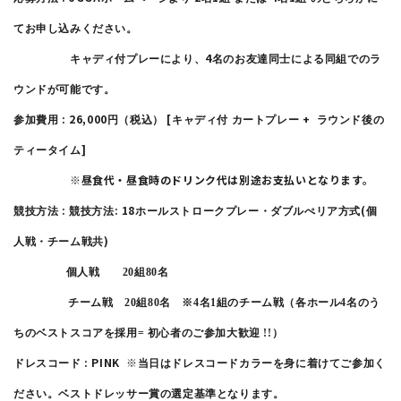
てお申し込みください。
4
キャディ付プレーにより、
名のお友達同士による同組でのラ
ウンドが可能です。
: 26,000
[
+
参加費用
円（税込）
キャディ付
カートプレー
ラウンド後の
]
ティータイム
※昼食代・昼食時のドリンク代は別途お支払いとなります。
:
: 18
(
競技方法
競技方法
ホールストロークプレー・ダブルぺリア方式
個
)
人戦・チーム戦共
個人戦
20
組
80
名
チーム戦
20
組
80
名 ※
4
名
1
組のチーム戦（各ホール
4
名のう
ちのベストスコアを採用
=
初心者のご参加大歓迎
!!
）
: PINK ※
ドレスコード
当日はドレスコードカラーを身に着けてご参加く
ださい。ベストドレッサー賞の選定基準となります。