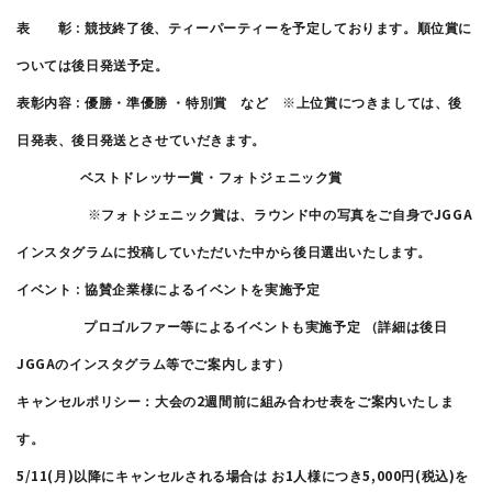
:
表
彰
競技終了後、ティーパーティーを予定しております。順位賞に
ついては後日発送予定。
:
※
表彰内容
優勝・準優勝
・特別賞 など
上位賞につきましては、後
日発表、後日発送とさせていだきます。
ベストドレッサー賞・フォトジェニック賞
※
JGGA
フォトジェニック賞は、ラウンド中の写真をご自身で
インスタグラムに投稿していただいた中から後日選出いたします。
:
イベント
協賛企業様によるイベントを実施予定
プロゴルファー等によるイベントも実施予定
（詳細は後日
JGGA
のインスタグラム等でご案内します）
2
キャンセルポリシー：大会の
週間前に組み合わせ表をご案内いたしま
す。
5/11(
)
1
5,000
(
)
月
以降にキャンセルされる場合は
お
人様につき
円
税込
を