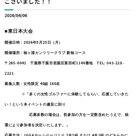
ございました！！
2026/04/06
■東日本大会
: 2026
5
25
開催日時
年
月
日（月）
:
開催場所
袖ヶ浦カンツリークラブ
新袖コース
265-0041
1140
TEL: 043-228-
〒
千葉県千葉市若葉区富田町
番地
2221
:
40
160
募集人数
女性限定
組
名
※
「多くの女性ゴルファーに体験してもらい、応援していきた
い！という本イベントの趣旨に則り
応募多数の場合は、初参加の方を一定数含めたうえで、抽
選により参加者を決定いたします。」
: JGGA
2
1
4
1
応募方法
ホームページより
名
組
または
名
組
のどちらかに