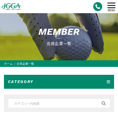
メ
MENU
ニ
ュ
MEMBER
ー
会員企業一覧
ホーム
会員企業一覧
CATEGORY